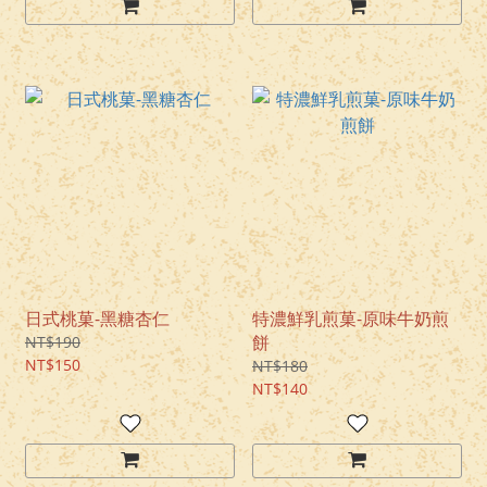
日式桃菓-黑糖杏仁
特濃鮮乳煎菓-原味牛奶煎
餅
NT$190
NT$150
NT$180
NT$140