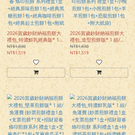
2026賀歲鈔財納福煎餅大
2026賀歲鈔財納福煎餅大
禮包_特濃鮮乳經典版* 1
禮包_造型煎餅版* 1 組/免
組/免運費 (鈔票煎餅禮盒1
運費 (鈔票煎餅禮盒1盒+支
NT$1,830
NT$1,830
盒+支票煎餅*1盒+招財迎
NT$1,519
票煎餅1盒+招財迎春 烙印
NT$1,519
春 烙印煎餅 系列禮盒1盒
煎餅系列 禮盒1盒+小鴨煎
+經典原味煎餅1包+經典黑
餅1包+小熊煎餅1包+羊羊
糖煎餅1包+經典咖啡煎餅1
煎餅1包+恐龍煎餅1包+附
包+經典起士煎餅1包+附紙
大紙袋)
袋)