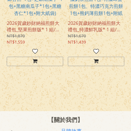
2026賀歲鈔財納福煎餅大
2026賀歲鈔財納福煎餅大
禮包_堅果煎餅版* 1 組/免
禮包_特濃鮮乳版* 1 組/免
運費 (鈔票煎餅禮盒1盒+支
運費 (鈔票煎餅禮盒1盒+支
NT$1,870
NT$1,670
票煎餅*1支+招財迎春 烙印
NT$1,559
票煎餅*1盒+招財迎春 烙印
NT$1,439
煎餅系列 禮盒1盒+芝麻杏
煎餅 系列禮盒1盒+特濃奶
仁*1包+芝麻南瓜子*1包
茶煎餅1包+特濃蜂蜜煎餅1
+黑糖南瓜子*1包+黑糖杏
包、特濃巧克力煎餅1包
仁*1包+附大紙袋)
+熊鈣薄煎餅1包+附紙袋)
【關於我們】