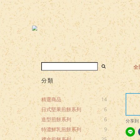
全
分類
精選商品
14
日式堅果煎餅系列
6
造型煎餅系列
6
分享到
特濃鮮乳煎餅系列
9
禮盒煎餅系列
25