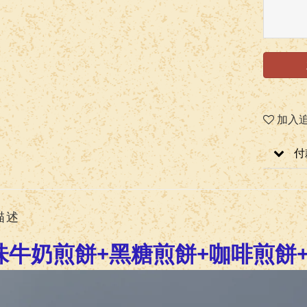
加入
付
描述
味牛奶煎餅+黑糖
煎餅
+咖啡
煎餅