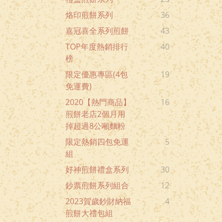
烙印煎餅系列
36
嘉冠喜全系列煎餅
43
TOP年度熱銷排行
40
榜
限定優惠專區(4包
19
免運費)
2020【熱門商品】
16
煎餅老店2個月用
掉超過8公噸麵粉
限定熱銷四包免運
5
組
好神煎餅禮盒系列
30
鈔票煎餅系列組合
12
2023賀歲鈔財納福
4
煎餅大禮包組