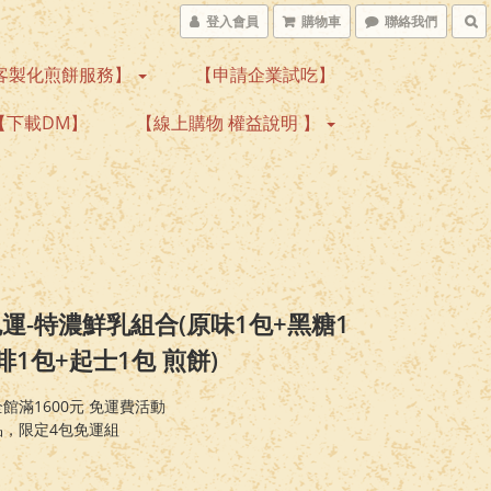
登入會員
購物車
聯絡我們
客製化煎餅服務】
【申請企業試吃】
【下載DM】
【線上購物 權益說明 】
運-特濃鮮乳組合(原味1包+黑糖1
啡1包+起士1包 煎餅)
館滿1600元 免運費活動
品，限定4包免運組