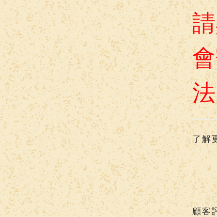
請
會
法
了解
顧客