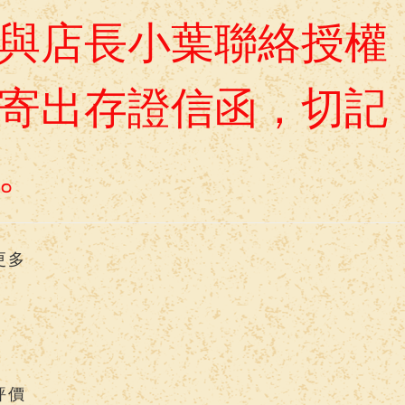
與店長小葉聯絡授權
寄出存證信函，
切記
。
更多
評價