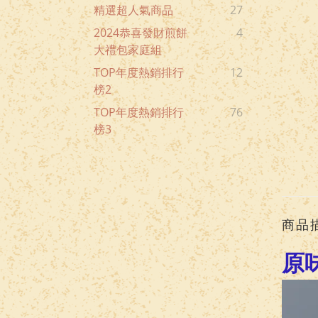
精選超人氣商品
27
2024恭喜發財煎餅
4
大禮包家庭組
TOP年度熱銷排行
12
榜2
TOP年度熱銷排行
76
榜3
商品
原