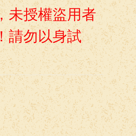
，未授權盜用者
！請勿以身試