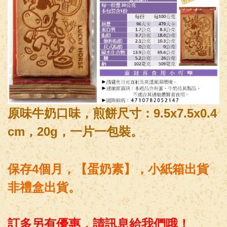
原味牛奶口味，
煎餅尺寸：9.5x7.5x0.4
cm，20g，一片一包裝。
保存4個月，【蛋
奶素】
，小紙箱出貨
非禮盒出貨。
訂多另有優惠，請訊息給我們哦！