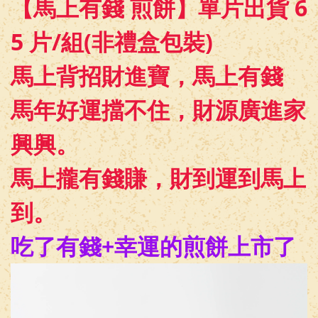
【馬上有錢 煎餅】單片出貨 6
5 片/組(非禮盒包裝)
馬上背招財進寶，馬上有錢
馬年好運擋不住，財源廣進家
興興。
馬上攏有錢賺，財到運到馬上
到。
吃了有錢+幸運的煎餅上市了