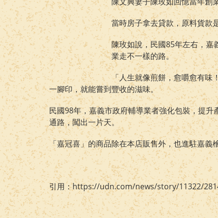
陳文興妻子陳玫如回憶當年創
當時房子拿去貸款，原料貨款
陳玫如說，民國85年左右，嘉
業走不一樣的路。
「人生就像煎餅，愈嚼愈有味
一腳印，就能嘗到豐收的滋味。
民國98年，嘉義市政府輔導業者強化包裝，提升
通路，闖出一片天。
「嘉冠喜」的商品除在本店販售外，也進駐嘉義檜
引用：https://udn.com/news/story/11322/281