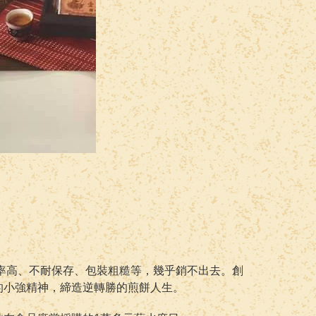
率高、不耐保存、包裝粗糙等，幾乎銷不出去。創
的小強精神，締造逆轉勝的煎餅人生。