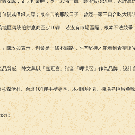
業情況說，丈夫創業時，長子未滿一歲，經濟負擔沉重，家計靠她
是向親戚借錢支應；最辛苦的那段日子，曾經一家三口合吃大碗
義地區傳統煎餅廠商至少10家，若沒有市場區隔，根本不法競
！」陳玫如表示，創業是一條不歸路，唯有堅持才能看到希望曙
產品質感，陳文興以「嘉冠喜」諧音「呷慣習」作為品牌，設計自
意森活村、台北101伴手禮專區、木柵動物園、機場昇恆昌免
4810