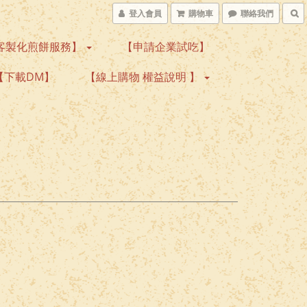
登入會員
購物車
聯絡我們
客製化煎餅服務】
【申請企業試吃】
【下載DM】
【線上購物 權益說明 】