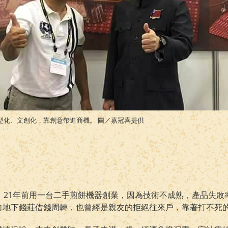
型化、文創化，靠創意帶進商機。 圖／嘉冠喜提供
，21年前用一台二手煎餅機器
創業
，因為技術不成熟，產品失敗
向
地下錢莊
借錢周轉，也曾經是親友的拒絕往來戶，靠著打不死